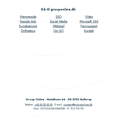
Gå til grouponline.dk
:
Hjemmeside
SEO
Video
Google Ads
Social Media
Microsoft 365
Kundeservice
Webmail
Fjernsupport
Driftsstatus
Om GO
Kontakt
Group Online - Metalbuen 66 - DK-2750 Ballerup
Telefon:
+45 55 55 55 55
E-mail:
support@grouponline.dk
Host: EXTHOS-DANAWEB4
IP: 10.5.176.110